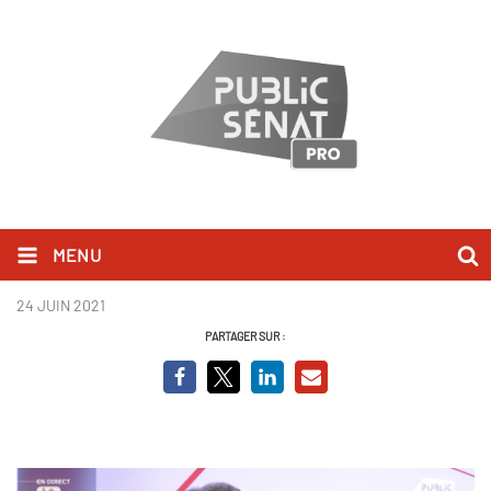
MENU
Éric Piolle_BCV.png
24 JUIN 2021
PARTAGER SUR :