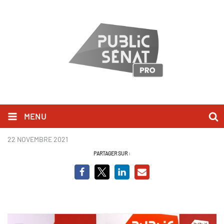
MENU
Eric Woerth - BCVO.PNG
22 NOVEMBRE 2021
PARTAGER SUR :