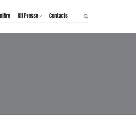
mière
Kit Presse
Contacts