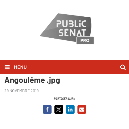
MENU
Et si New York s'appelait
Angoulême .jpg
29 NOVEMBRE 2019
PARTAGER SUR :