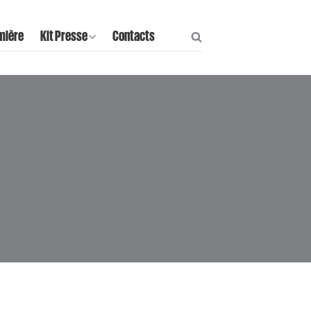
mière
Kit Presse
Contacts