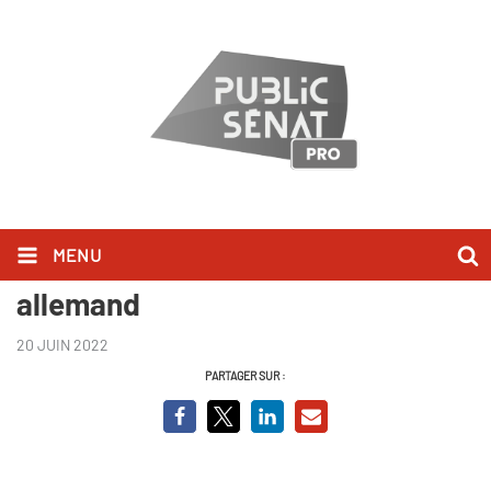
MENU
Extrême droite la fin d'un tabou
allemand
20 JUIN 2022
PARTAGER SUR :