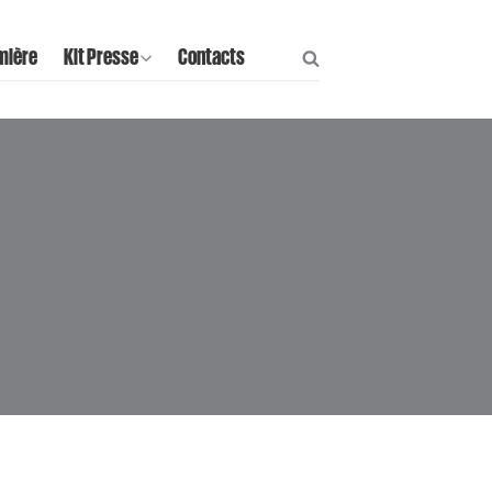
mière
Kit Presse
Contacts