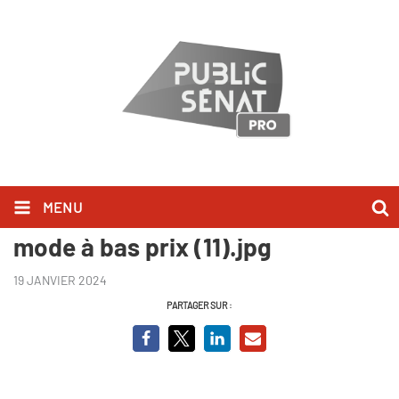
MENU
Fast fashion, les dessous de la
mode à bas prix (11).jpg
19 JANVIER 2024
PARTAGER SUR :