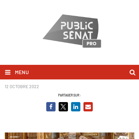
MENU
Franck Riester - QAG
12 OCTOBRE 2022
PARTAGER SUR :