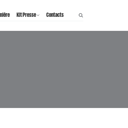
mière
Kit Presse
Contacts