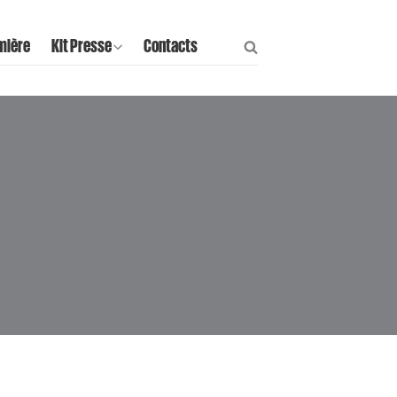
mière
Kit Presse
Contacts