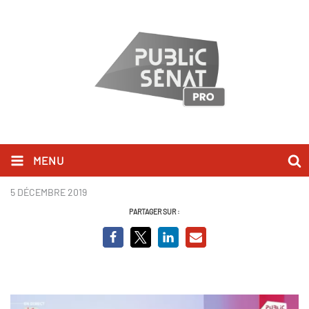
MENU
François Homméril.png
5 DÉCEMBRE 2019
PARTAGER SUR :