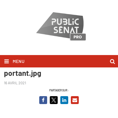
MENU
Francois-Mitterrand_À bout
portant.jpg
16 AVRIL 2021
PARTAGER SUR :