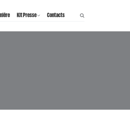
mière
Kit Presse
Contacts