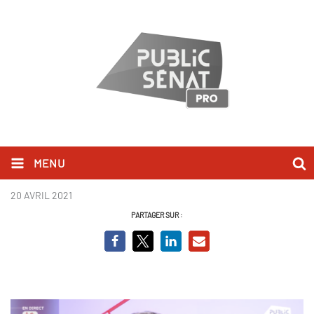
MENU
Frédéric Péchenard_BCV.png
20 AVRIL 2021
PARTAGER SUR :