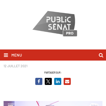
MENU
Frédéric Valletoux_BCV.png
12 JUILLET 2021
PARTAGER SUR :