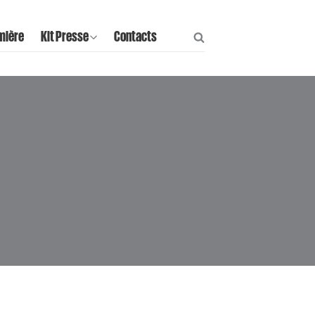
mière
Kit Presse
Contacts