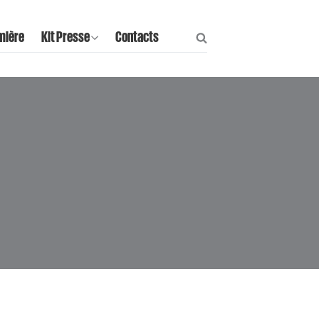
mière
Kit Presse
Contacts