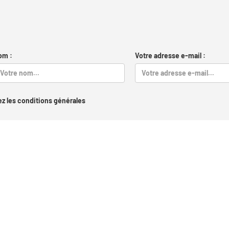
om :
Votre adresse e-mail :
z les conditions générales
Captcha
S'inscrire