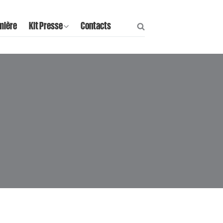
mière
Kit Presse
Contacts