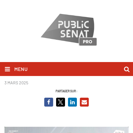
MENU
Général Michel Yakovloff.jpg
3 MARS 2025
PARTAGER SUR :