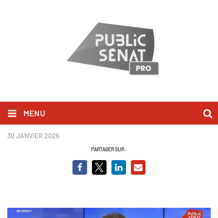
MENU
Gilles Simeoni BCVO
30 JANVIER 2026
PARTAGER SUR :