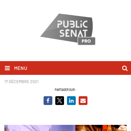
MENU
GR de B - Extra Local.PNG
17 DÉCEMBRE 2021
PARTAGER SUR :