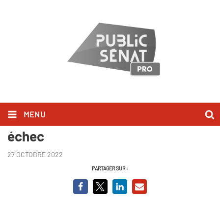
MENU
Guerre des sables, le Reich en
échec
27 OCTOBRE 2022
PARTAGER SUR :