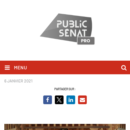
MENU
Guibord s'en va t-en guerre
6 JANVIER 2021
PARTAGER SUR :