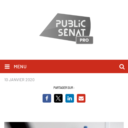
MENU
Guillaume ERNER.jpg
10 JANVIER 2020
PARTAGER SUR :