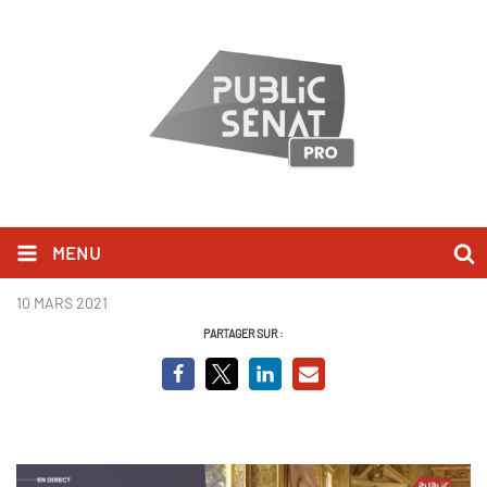
MENU
Guillaume Gontard_QAG.png
10 MARS 2021
PARTAGER SUR :