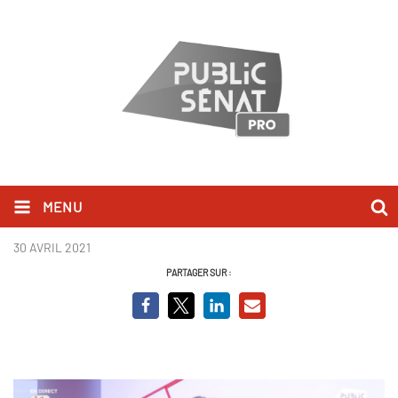
MENU
Guillaume Larrivé_BCV.png
30 AVRIL 2021
PARTAGER SUR :