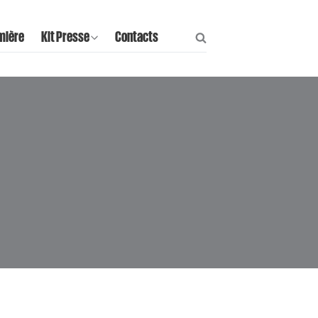
mière
Kit Presse
Contacts