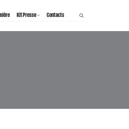
mière
Kit Presse
Contacts