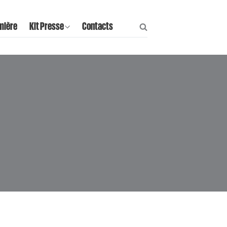
mière
Kit Presse
Contacts