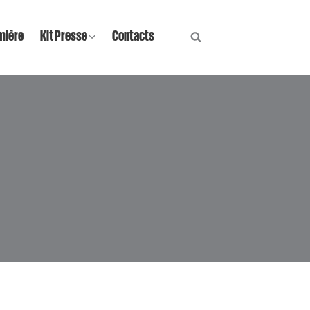
mière
Kit Presse
Contacts