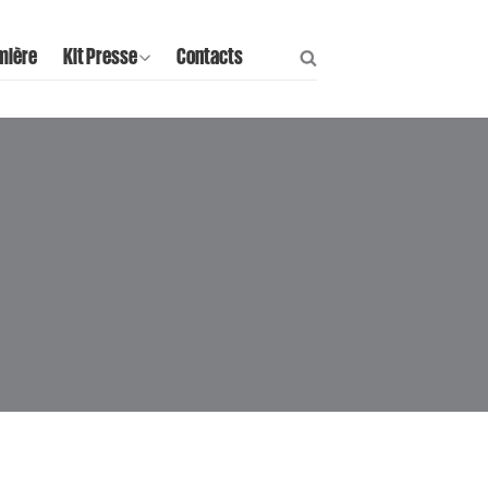
mière
Kit Presse
Contacts