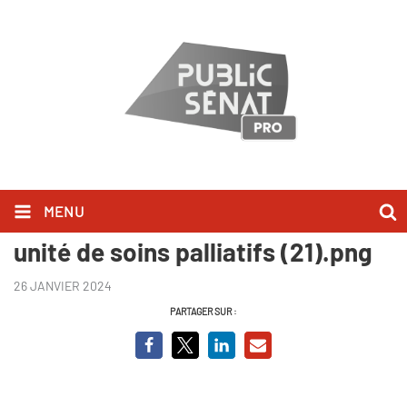
MENU
Ici et maintenant au coeur d'une
unité de soins palliatifs (21).png
26 JANVIER 2024
PARTAGER SUR :