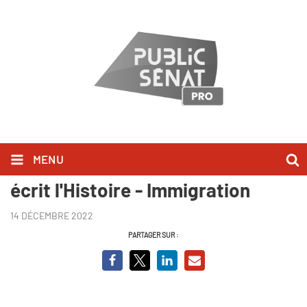
MENU
Il était une loi - Quand le Sénat
écrit l'Histoire - Immigration
14 DÉCEMBRE 2022
PARTAGER SUR :