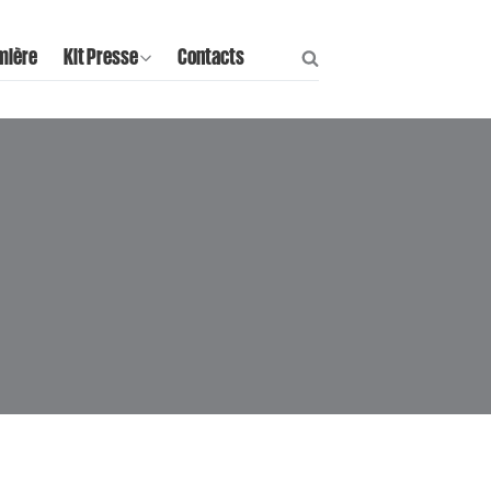
mière
Kit Presse
Contacts