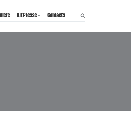
mière
Kit Presse
Contacts