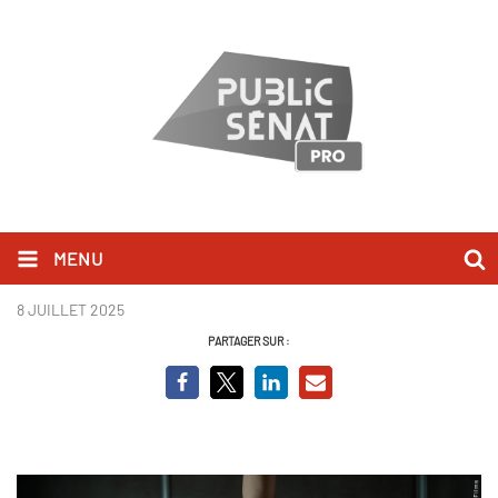
MENU
Inclassables-CleoRenou-02.jpg
8 JUILLET 2025
PARTAGER SUR :