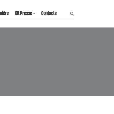
mière
Kit Presse
Contacts