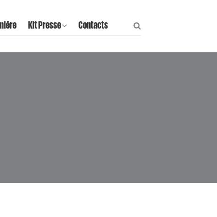
mière
Kit Presse
Contacts