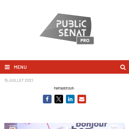
MENU
Jacqueline Gourault_BCV.png
15 JUILLET 2021
PARTAGER SUR :