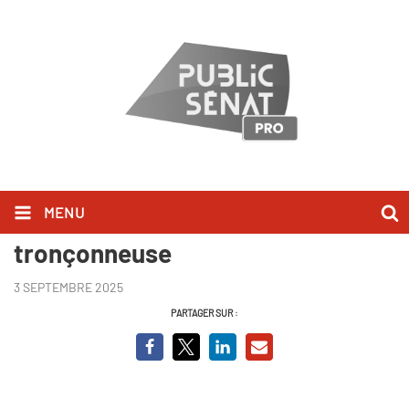
MENU
Javier Milei, le président à la
tronçonneuse
3 SEPTEMBRE 2025
PARTAGER SUR :