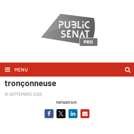
MENU
Javier Milei, le président à la
tronçonneuse
10 SEPTEMBRE 2025
PARTAGER SUR :