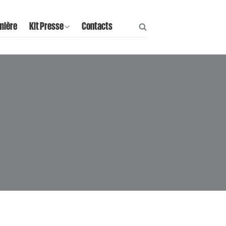
mière
Kit Presse
Contacts