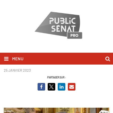
MENU
JC Combe - QAG.PNG
25 JANVIER 2023
PARTAGER SUR :