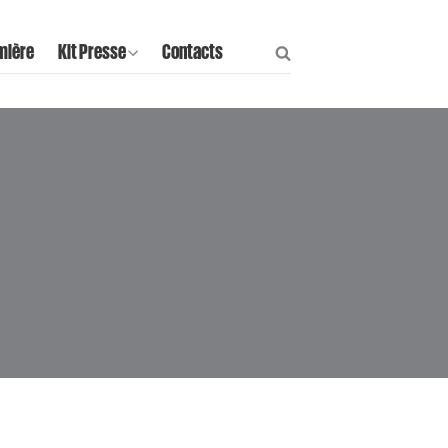
mière
Kit Presse
Contacts