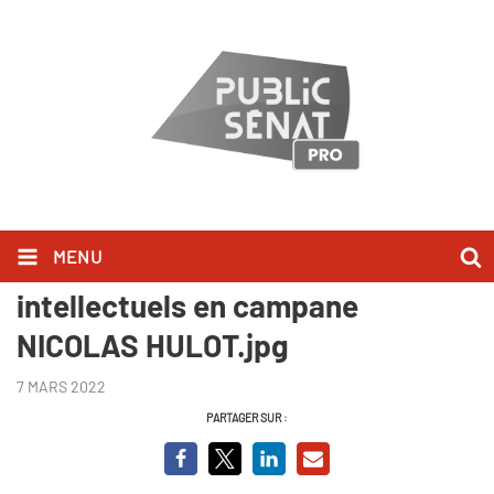
MENU
Je pense donc je vote -
intellectuels en campane
NICOLAS HULOT.jpg
7 MARS 2022
PARTAGER SUR :