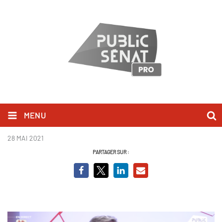
MENU
Jean-Baptiste Lemoyne_BCV.png
28 MAI 2021
PARTAGER SUR :