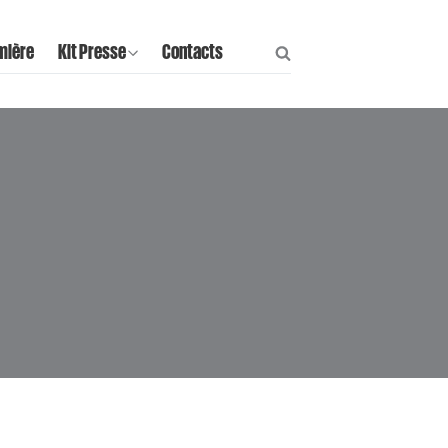
mière
Kit Presse
Contacts