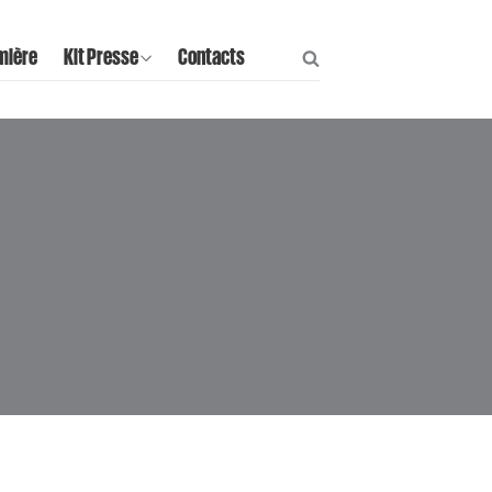
mière
Kit Presse
Contacts