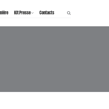
mière
Kit Presse
Contacts